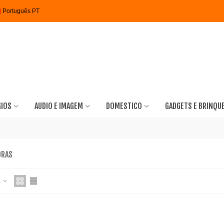
Português PT
GIOS
AUDIO E IMAGEM
DOMESTICO
GADGETS E BRINQU
ORAS
a