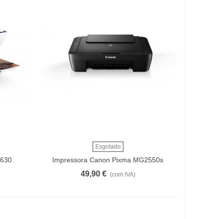
Ver Mais
Esgotado
2630
Impressora Canon Pixma MG2550s
49,90 €
(com IVA)