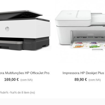
ra Multifunções HP OfficeJet Pro
Impressora HP Deskjet Plus
Ver Mais
Ver Mais
9012
169,00 €
89,90 €
(com IVA)
(com IVA)
 %de% -%a% de 8 item (ns)