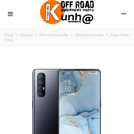
Casa
>
Usados
>
Telecomunicação
>
Telecomunicação
>
Oppo Reno
3 Pro