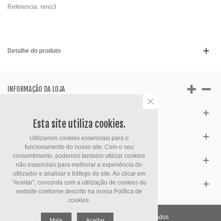
Referencia:
reno3
Detalhe do produto
INFORMAÇÃO DA LOJA
×
APOIO AO CLIENTE
Esta site utiliza cookies.
HORÁRIO
Utilizamos cookies essenciais para o
funcionamento do nosso site. Com o seu
consentimento, podemos também utilizar cookies
FACEBOOK
não essenciais para melhorar a experiência do
utilizador e analisar o tráfego do site. Ao clicar em
“Aceitar”, concorda com a utilização de cookies do
ESPECIAIS
website conforme descrito na nossa
Política de
cookies.
KunhaInformtica. Todos direitos reservados
Mais
Aceitar