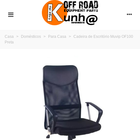
Casa
>
Domésticos
>
Para Casa
>
Cadeira de Escritório Muvip OF100
Preta