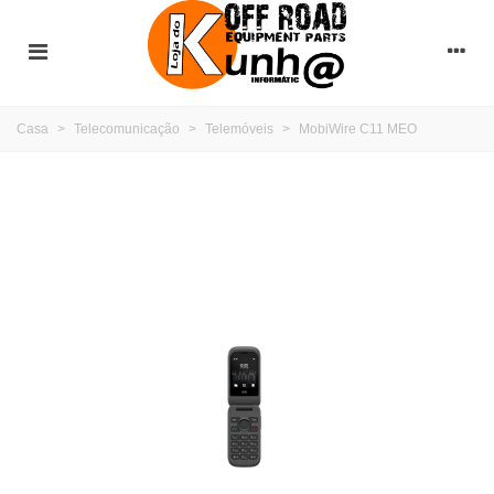
Casa
>
Telecomunicação
>
Telemóveis
>
MobiWire C11 MEO