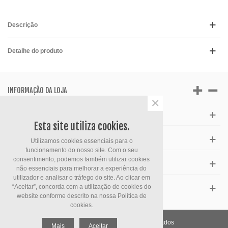
Descrição
Detalhe do produto
INFORMAÇÃO DA LOJA
×
APOIO AO CLIENTE
Esta site utiliza cookies.
HORÁRIO
Utilizamos cookies essenciais para o
funcionamento do nosso site. Com o seu
consentimento, podemos também utilizar cookies
FACEBOOK
não essenciais para melhorar a experiência do
utilizador e analisar o tráfego do site. Ao clicar em
“Aceitar”, concorda com a utilização de cookies do
ESPECIAIS
website conforme descrito na nossa
Política de
cookies.
KunhaInformtica. Todos direitos reservados
Mais
Aceitar