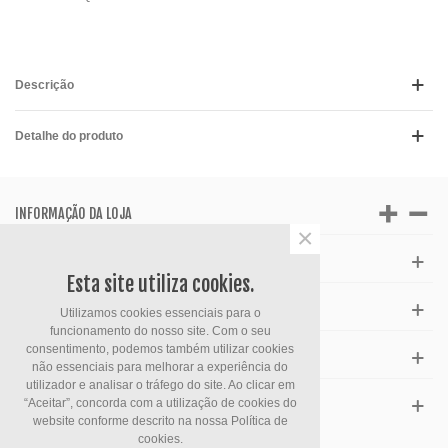
Descrição
Detalhe do produto
INFORMAÇÃO DA LOJA
×
APOIO AO CLIENTE
Esta site utiliza cookies.
HORÁRIO
Utilizamos cookies essenciais para o
funcionamento do nosso site. Com o seu
consentimento, podemos também utilizar cookies
FACEBOOK
não essenciais para melhorar a experiência do
utilizador e analisar o tráfego do site. Ao clicar em
“Aceitar”, concorda com a utilização de cookies do
ESPECIAIS
website conforme descrito na nossa
Política de
cookies.