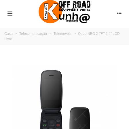
Casa
>
Telecomunicação
>
Telemóveis
>
Qubo NEO 2 TFT 2.4” LCD
Livre