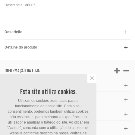
Referencia:
V6005
Descrição
Detalhe do produto
INFORMAÇÃO DA LOJA
×
APOIO AO CLIENTE
Esta site utiliza cookies.
HORÁRIO
Utilizamos cookies essenciais para o
funcionamento do nosso site. Com o seu
consentimento, podemos também utilizar cookies
FACEBOOK
não essenciais para melhorar a experiência do
utilizador e analisar o tráfego do site. Ao clicar em
“Aceitar”, concorda com a utilização de cookies do
ESPECIAIS
website conforme descrito na nossa
Política de