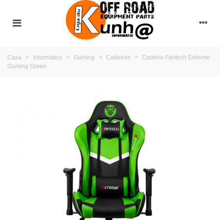
Casa
>
Informatica
>
Gaming
>
Cadeiras
>
Cadeira Fantech Extreme
Gaming Green