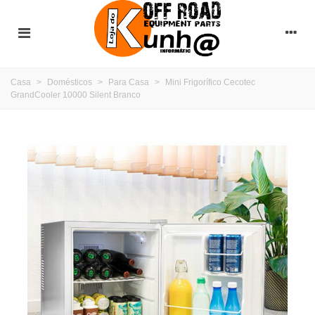
Casa
>
Domésticos
>
Para Casa
>
Mini Frigorífico Cecotec
GrandCooler 10000 Silent Branco