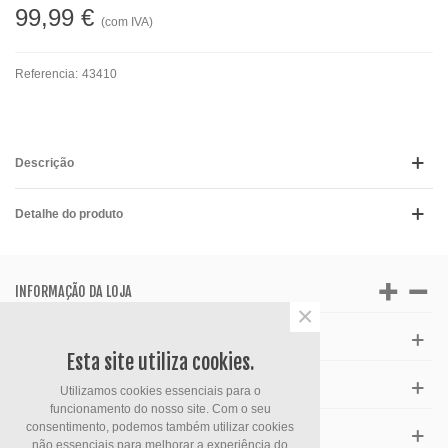
99,99 €
(com IVA)
Referencia:
43410
Descrição
Detalhe do produto
INFORMAÇÃO DA LOJA
×
APOIO AO CLIENTE
Esta site utiliza cookies.
HORÁRIO
Utilizamos cookies essenciais para o
funcionamento do nosso site. Com o seu
consentimento, podemos também utilizar cookies
FACEBOOK
não essenciais para melhorar a experiência do