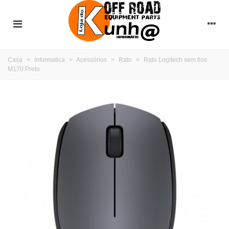
Casa
>
Informatica
>
Acessórios
>
Rato
>
Rato Logitech sem fios
M170 Preto