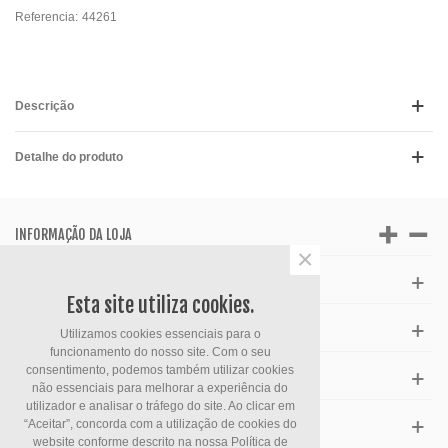
Referencia:
44261
Descrição
Detalhe do produto
INFORMAÇÃO DA LOJA
×
APOIO AO CLIENTE
Esta site utiliza cookies.
HORÁRIO
Utilizamos cookies essenciais para o
funcionamento do nosso site. Com o seu
consentimento, podemos também utilizar cookies
FACEBOOK
não essenciais para melhorar a experiência do
utilizador e analisar o tráfego do site. Ao clicar em
“Aceitar”, concorda com a utilização de cookies do
ESPECIAIS
website conforme descrito na nossa
Política de