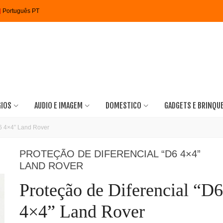
Português PT
GIOS
AUDIO E IMAGEM
DOMESTICO
GADGETS E BRINQU
D6 4×4” Land Rover
PROTEÇÃO DE DIFERENCIAL “D6 4×4”
LAND ROVER
Proteção de Diferencial “D6
4×4” Land Rover