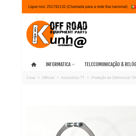
Ligue-nos:
251792132 (Chamada para a rede fixa nacional)
INFORMATICA
TELECOMUNICAÇÃO & RELÓ
Casa
>
Offroad
>
Acessórios TT
>
Proteção de Diferencial “