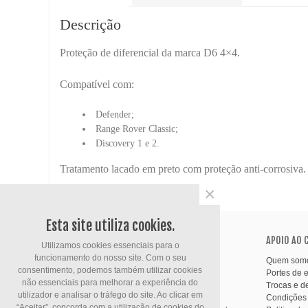
Descrição
Proteção de diferencial da marca D6 4×4.
Compatível com:
Defender;
Range Rover Classic;
Discovery 1 e 2.
Tratamento lacado em preto com proteção anti-corrosiva.
×
Esta site utiliza cookies.
INFORMAÇÃO DA LOJA
APOIO AO 
Utilizamos cookies essenciais para o
funcionamento do nosso site. Com o seu
Loja do Kunha Informatica
Quem som
consentimento, podemos também utilizar cookies
Rua 25 Abril, 13
Portes de 
não essenciais para melhorar a experiência do
4920-262 Vila Nova de Cerveira
Trocas e d
utilizador e analisar o tráfego do site. Ao clicar em
Portugal
Condições 
“Aceitar”, concorda com a utilização de cookies do