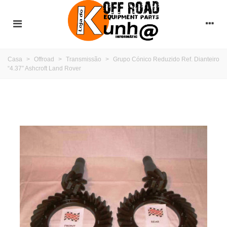
Casa
>
Offroad
>
Transmissão
>
Grupo Cónico Reduzido Ref. Dianteiro
“4.37” Ashcroft Land Rover