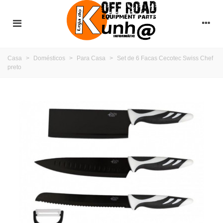
Casa
>
Domésticos
>
Para Casa
>
Set de 6 Facas Cecotec Swiss Chef
preto