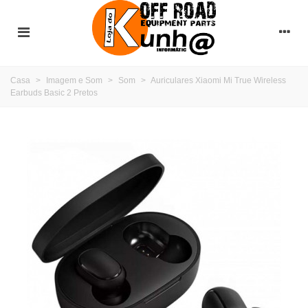
Casa
>
Imagem e Som
>
Som
>
Auriculares Xiaomi Mi True Wireless
Earbuds Basic 2 Pretos