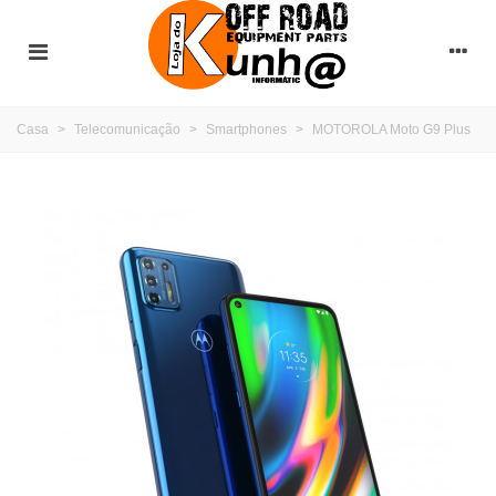
Casa
>
Telecomunicação
>
Smartphones
>
MOTOROLA Moto G9 Plus