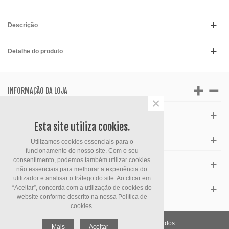
Descrição
Detalhe do produto
INFORMAÇÃO DA LOJA
×
APOIO AO CLIENTE
Esta site utiliza cookies.
HORÁRIO
Utilizamos cookies essenciais para o
funcionamento do nosso site. Com o seu
consentimento, podemos também utilizar cookies
FACEBOOK
não essenciais para melhorar a experiência do
utilizador e analisar o tráfego do site. Ao clicar em
“Aceitar”, concorda com a utilização de cookies do
ESPECIAIS
website conforme descrito na nossa
Política de
cookies.
KunhaInformtica. Todos direitos reservados
Mais
Aceitar