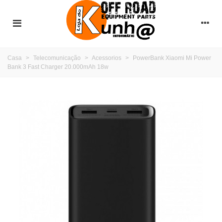
Casa
>
Telecomunicação
>
Acessorios
>
PowerBank Xiaomi Mi Power
Bank 3 Fast Charger 20.000mAh 18w