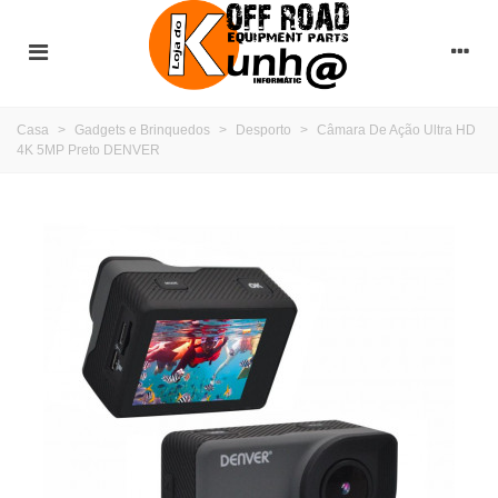
Casa
>
Gadgets e Brinquedos
>
Desporto
>
Câmara De Ação Ultra HD
4K 5MP Preto DENVER