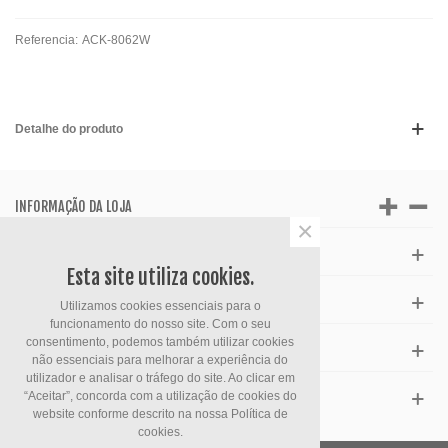
Referencia:
ACK-8062W
Detalhe do produto
INFORMAÇÃO DA LOJA
×
APOIO AO CLIENTE
Esta site utiliza cookies.
HORÁRIO
Utilizamos cookies essenciais para o
funcionamento do nosso site. Com o seu
consentimento, podemos também utilizar cookies
FACEBOOK
não essenciais para melhorar a experiência do
utilizador e analisar o tráfego do site. Ao clicar em
“Aceitar”, concorda com a utilização de cookies do
ESPECIAIS
website conforme descrito na nossa
Política de
cookies.